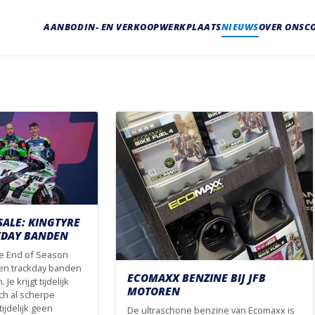
AANBOD
IN- EN VERKOOP
WERKPLAATS
NIEUWS
OVER ONS
C
SALE: KINGTYRE
KDAY BANDEN
ze End of Season
s en trackday banden
ECOMAXX BENZINE BIJ JFB
Je krijgt tijdelijk
MOTOREN
ch al scherpe
tijdelijk geen
De ultraschone benzine van Ecomaxx is