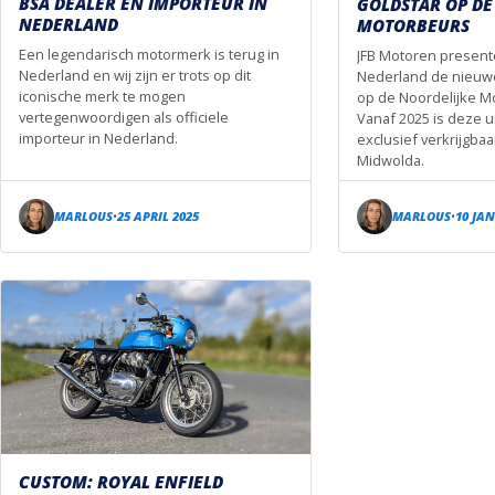
BSA DEALER EN IMPORTEUR IN
GOLDSTAR OP DE
NEDERLAND
MOTORBEURS
Een legendarisch motormerk is terug in
JFB Motoren presente
Nederland en wij zijn er trots op dit
Nederland de nieuw
iconische merk te mogen
op de Noordelijke Mo
vertegenwoordigen als officiele
Vanaf 2025 is deze u
importeur in Nederland.
exclusief verkrijgbaa
Midwolda.
MARLOUS
25 APRIL 2025
MARLOUS
10 JAN
•
•
CUSTOM: ROYAL ENFIELD