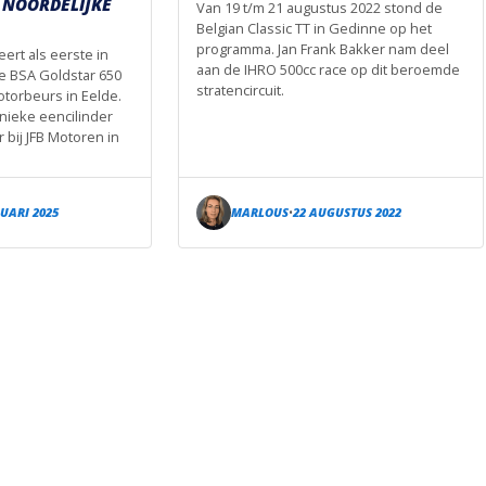
 NOORDELIJKE
Van 19 t/m 21 augustus 2022 stond de
Belgian Classic TT in Gedinne op het
programma. Jan Frank Bakker nam deel
ert als eerste in
aan de IHRO 500cc race op dit beroemde
e BSA Goldstar 650
stratencircuit.
torbeurs in Eelde.
nieke eencilinder
r bij JFB Motoren in
UARI 2025
MARLOUS
22 AUGUSTUS 2022
•