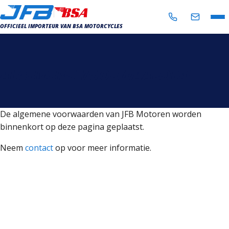
OFFICIEEL IMPORTEUR VAN BSA MOTORCYCLES
AANBOD
IN- EN VERKOOP
ALGEMENE VOORWAARDEN
WERKPLAATS
NIEUWS
De algemene voorwaarden van JFB Motoren worden
binnenkort op deze pagina geplaatst.
OVER ONS
Neem
contact
op voor meer informatie.
CONTACT