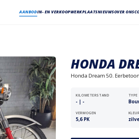
AANBOD
IN- EN VERKOOP
WERKPLAATS
NIEUWS
OVER ONS
C
HONDA DRE
Honda Dream 50. Eerbetoon
KILOMETERSTAND
TYPE
- | -
Bou
VERMOGEN
KLEU
5,6 PK
zilv