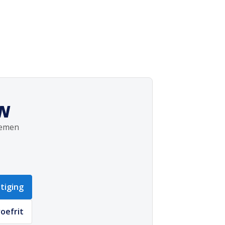
EN
nemen
tiging
oefrit