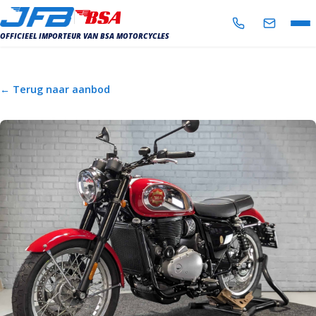
OFFICIEEL IMPORTEUR VAN BSA MOTORCYCLES
AANBOD
← Terug naar aanbod
IN- EN VERKOOP
WERKPLAATS
NIEUWS
OVER ONS
CONTACT