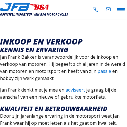
OFFICIEEL IMPORTEUR VAN BSA MOTORCYCLES
AANBOD
IN- EN VERKOOP
INKOOP EN VERKOOP
KENNIS EN ERVARING
WERKPLAATS
Jan Frank Bakker is verantwoordelijk voor de inkoop en
NIEUWS
verkoop van motoren. Hij begeeft zich al jaren in de wereld
van motoren en motorsport en heeft van zijn
passie
en
OVER ONS
hobby zijn werk gemaakt.
CONTACT
Jan Frank denkt met je mee en
adviseert
je graag bij de
aanschaf van een nieuwe of gebruikte motorfiets.
KWALITEIT EN BETROUWBAARHEID
Door zijn jarenlange ervaring in de motorsport weet Jan
Frank waar hij op moet letten als het gaat om kwaliteit,